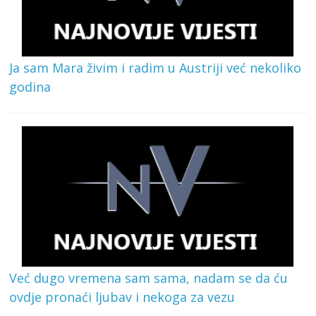
Ja sam Mara živim i radim u Austriji već nekoliko
godina
Već dugo vremena sam sama, nadam se da ću
ovdje pronaći ljubav i nekoga za vezu