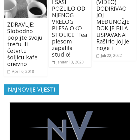
I SAŠI
(VIDEO)
POZLILO OD
DODIRIVAO
NJENOG
JOJ
VRELOG
MEĐUNOŽJE
ZDRAVLJE:
PLESA OKO
DOK JE BILA
Slobodno
STOLICE! Tea
USPAVANA!
popijte svoju
plesom
Raširio joj je
treću ili
zapalila
noge i
četvrtu
studio!
Juli 22, 2022
šoljicu kafe
Januar 13, 2023
dnevno
April 6, 2018
NAJNOVIJE VIJESTI