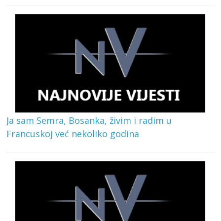
Ja sam Semra, Bosanka, živim i radim u
Francuskoj već nekoliko godina