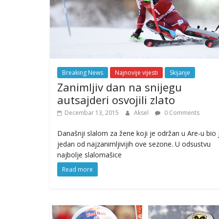
Breaking News
Najnovije vijesti
Skijanje
Zanimljiv dan na snijegu
autsajderi osvojili zlato
Decembar 13, 2015
Aksel
0 Comments
Današnji slalom za žene koji je održan u Are-u bio 
jedan od najzanimljivijih ove sezone. U odsustvu
najbolje slalomašice
Read more