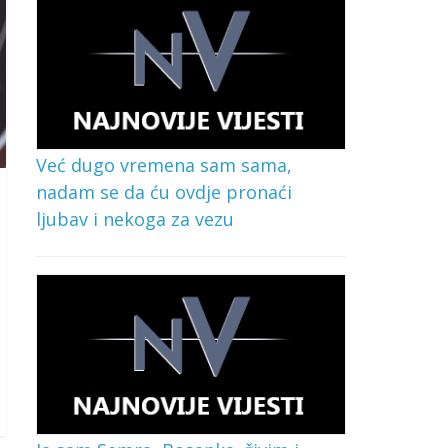
Već dugo vremena sam sama,
nadam se da ću ovdje pronaći
ljubav i nekoga za vezu