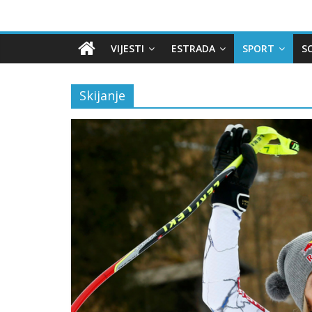
Skip
Balkania
to
content
VIJESTI
ESTRADA
SPORT
S
Info
Skijanje
Najbolji
Portal