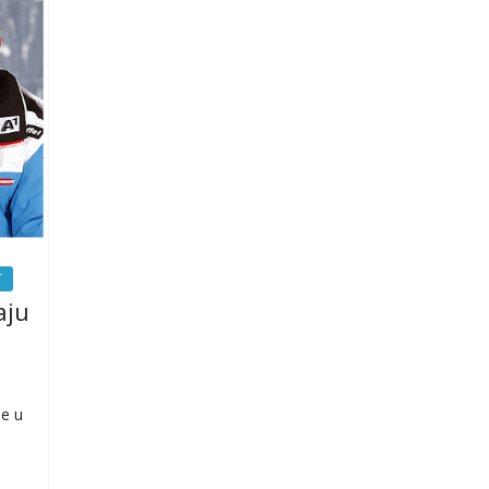
T
aju
ne u