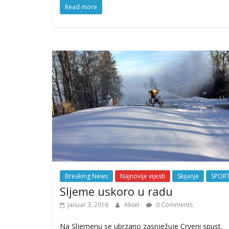
Read more
Breaking News
Najnovije vijesti
Skijanje
SPOR
Sljeme uskoro u radu
Januar 3, 2016
Aksel
0 Comments
Na Sljemenu se ubrzano zasnježuje Crveni spust.