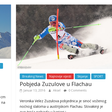
T
Breaking News
Najnovije vijesti
Skijanje
SPORT
Pobjeda Zuzulove u Flachau
Januar 13, 2016
Aksel
0 Comments
0 cm
Veronika Velez Zuzulova pobjednica je sinoć voženog
e na
noćnog slaloma u austrijskom Flachau. Slovakinji je
ovo treća pobjeda u karijeri i