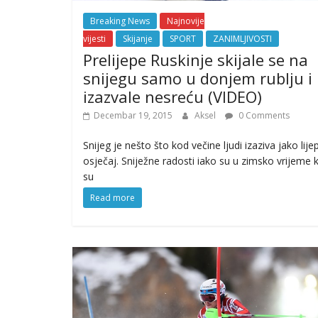
Breaking News
Najnovije
vijesti
Skijanje
SPORT
ZANIMLJIVOSTI
Prelijepe Ruskinje skijale se na
snijegu samo u donjem rublju i
izazvale nesreću (VIDEO)
Decembar 19, 2015
Aksel
0 Comments
Snijeg je nešto što kod večine ljudi izaziva jako lije
osječaj. Sniježne radosti iako su u zimsko vrijeme 
su
Read more