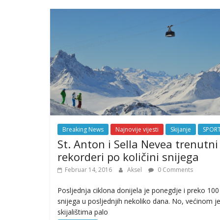
Breaking News
Najnovije vijesti
Skijanje
SPOR
St. Anton i Sella Nevea trenutni
rekorderi po količini snijega
Februar 14, 2016
Aksel
0 Comments
Posljednja ciklona donijela je ponegdje i preko 10
snijega u posljednjih nekoliko dana. No, većinom j
skijalištima palo