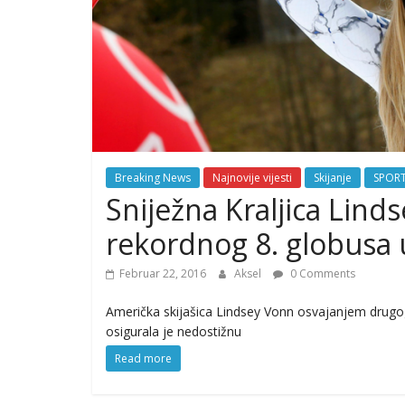
Breaking News
Najnovije vijesti
Skijanje
SPOR
Sniježna Kraljica Lind
rekordnog 8. globusa 
Februar 22, 2016
Aksel
0 Comments
Američka skijašica Lindsey Vonn osvajanjem drugog 
osigurala je nedostižnu
Read more