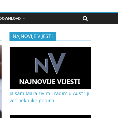
DOWNLOAD
NAJNOVIJE VIJESTI
Ja sam Mara živim i radim u Austriji
već nekoliko godina