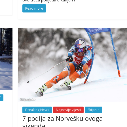
Read more
T
Breaking News
Najnovije vijesti
Skijanje
7 podija za Norvešku ovoga
vikenda