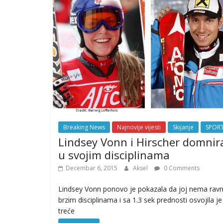
Breaking News
Najnovije vijesti
Skijanje
SPOR
Lindsey Vonn i Hirscher domnir
u svojim disciplinama
Decembar 6, 2015
Aksel
0 Comments
Lindsey Vonn ponovo je pokazala da joj nema rav
brzim disciplinama i sa 1.3 sek prednosti osvojila je
treće