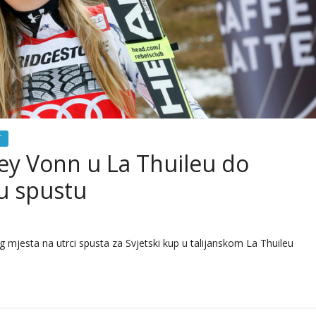
T
sey Vonn u La Thuileu do
u spustu
mjesta na utrci spusta za Svjetski kup u talijanskom La Thuileu