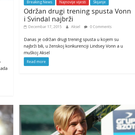
Breaking News
Najnovije vijesti
Skijanje
Održan drugi trening spusta Vonn
i Svindal najbrži
Decembar 17, 2015
Aksel
0 Comments
Danas je održan drugi trening spusta u kojem su
najbrži bili, u ženskoj konkurenciji Lindsey Vonn a u
muškoj Aksel
p
Read more
kada