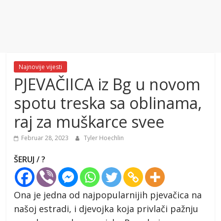
Najnovije vijesti
PJEVAČIICA iz Bg u novom
spotu treska sa oblinama,
raj za muškarce svee
Februar 28, 2023
Tyler Hoechlin
ŠERUJ / ?
Ona je jedna od najpopularnijih pjevačica na
našoj estradi, i djevojka koja privlači pažnju