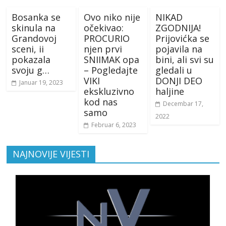
Bosanka se
Ovo niko nije
NIKAD
skinula na
očekivao:
ZGODNIJA!
Grandovoj
PROCURIO
Prijovićka se
sceni, ii
njen prvi
pojavila na
pokazala
SNIIMAK opa
bini, ali svi su
svoju g…
– Pogledajte
gledali u
VIKI
DONJI DEO
Januar 19, 2023
ekskluzivno
haljine
kod nas
Decembar 17,
samo
2022
Februar 6, 2023
NAJNOVIJE VIJESTI