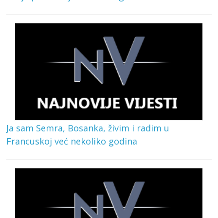
Ja sam Semra, Bosanka, živim i radim u
Francuskoj već nekoliko godina