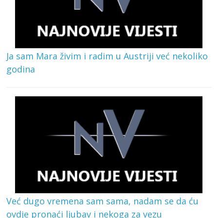
Ja sam Mara živim i radim u Austriji već nekoliko
godina
Već dugo vremena sam sama, nadam se da ću
ovdje pronaći ljubav i nekoga za vezu