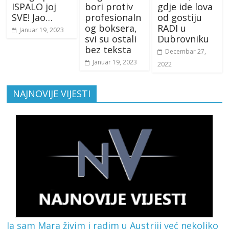
ISPALO joj
bori protiv
gdje ide lova
SVE! Jao…
profesionaln
od gostiju
og boksera,
RADI u
Januar 19, 2023
svi su ostali
Dubrovniku
bez teksta
Decembar 27,
Januar 19, 2023
2022
NAJNOVIJE VIJESTI
Ja sam Mara živim i radim u Austriji već nekoliko