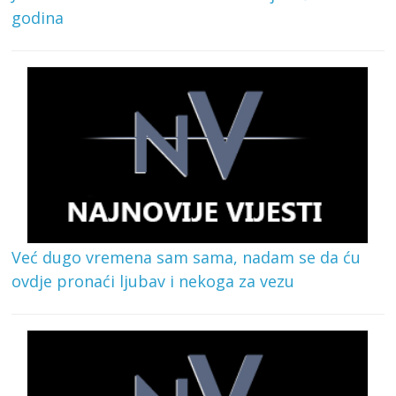
godina
Već dugo vremena sam sama, nadam se da ću
ovdje pronaći ljubav i nekoga za vezu