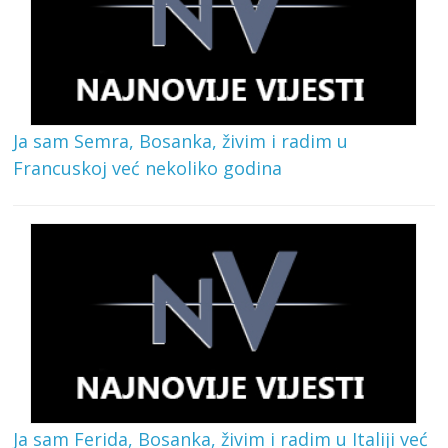
Ja sam Semra, Bosanka, živim i radim u
Francuskoj već nekoliko godina
Ja sam Ferida, Bosanka, živim i radim u Italiji već