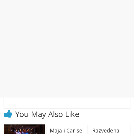
You May Also Like
Maja i Car se
Razvedena