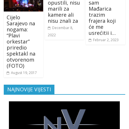
opustili, nisu
sam
marili za
Mađarica
kamere ali
trazim
Cijelo
nisu znali za
frajera koji
Sarajevo na
će me
Decembar 8,
nogama:
usrećitii i…
“Plavi
2022
Februar 2, 2023
orkestar”
priredio
spektakl na
otvorenom
(FOTO)
August 19, 2017
NAJNOVIJE VIJESTI