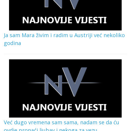
Ja sam Mara živim i radim u Austriji već nekoliko
godina
Već dugo vremena sam sama, nadam se da ću
ovdje pronaći ljubav i nekoga za vezu