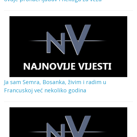
Ja sam Semra, Bosanka, živim i radim u
Francuskoj već nekoliko godina