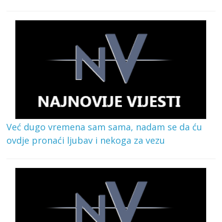
Već dugo vremena sam sama, nadam se da ću
ovdje pronaći ljubav i nekoga za vezu