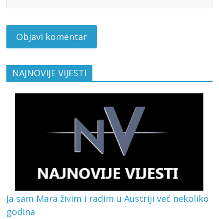
NAJNOVIJE VIJESTI
Ja sam Mara živim i radim u Austriji već nekoliko
godina