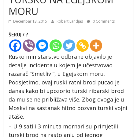
MORU
Decembar 13, 2015
Robert Landjas
0 Comments
ŠERUJ / ?
Rusko ministarstvo odbrane objavilo je
detalje incidenta u kojem je učestvovao
razarač “Smetlivi”, u Egejskom moru.
Podsjetimo, ovaj ruski ratni brod pucao je
danas kako bi upozorio turski ribarski brod
da mu se ne približava više. Zbog ovoga je u
Moskvi na sastanak hitno pozvan turski vojni
ataše.
– U 9 sati i 3 minuta mornari su primjetili
turski brod na rastojanju od jednog