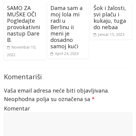
SAMO ZA
Dama sam a
Šok i žalosti,
MUŠKE OČI
moj lola mi
svi plaču i
Pogledajte
radi u
kukaju, tuga
provokativni
Berlinu ii
do nebaa
nastup Dare
meni je
Januar 15, 2023
B.
dosadno
samoj kući
Novembar 10,
April 24, 2023
2022
Komentariši
Vaša email adresa neće biti objavljivana.
Neophodna polja su označena sa
*
Komentar