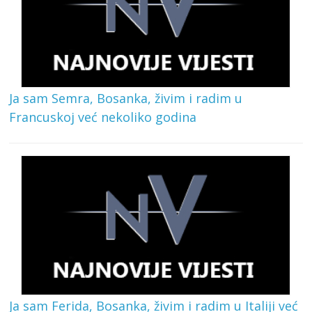
Ja sam Semra, Bosanka, živim i radim u
Francuskoj već nekoliko godina
Ja sam Ferida, Bosanka, živim i radim u Italiji već