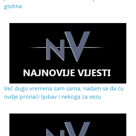
godina
Već dugo vremena sam sama, nadam se da ću
ovdje pronaći ljubav i nekoga za vezu