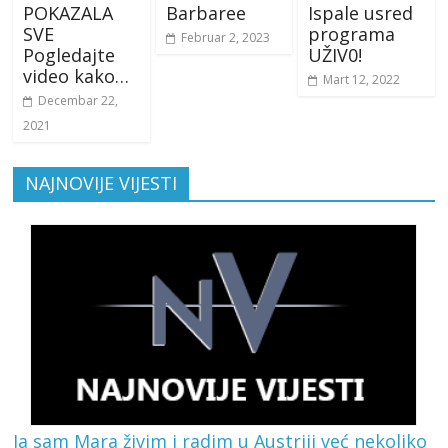
POKAZALA
Barbaree
Ispale usred
SVE
programa
Februar 2, 2023
Pogledajte
UŽIV0!
video kako…
Mart 12, 2022
Decembar 22,
2021
NAJNOVIJE VIJESTI
Ja sam Mara živim i radim u Austriji već nekoliko