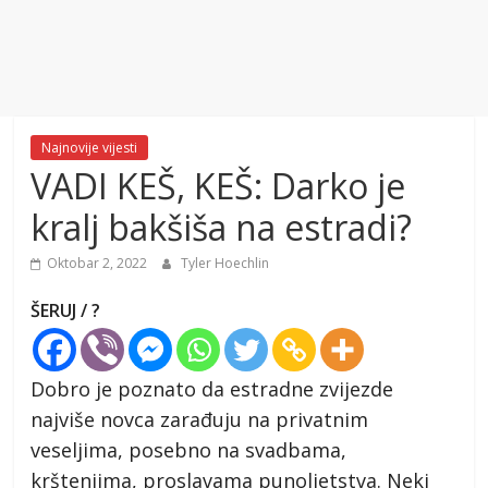
Najnovije vijesti
VADI KEŠ, KEŠ: Darko je
kralj bakšiša na estradi?
Oktobar 2, 2022
Tyler Hoechlin
ŠERUJ / ?
Dobro je poznato da estradne zvijezde
najviše novca zarađuju na privatnim
veseljima, posebno na svadbama,
krštenjima, proslavama punoljetstva. Neki