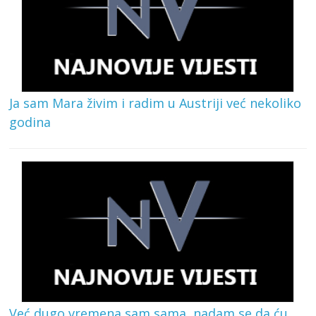
Ja sam Mara živim i radim u Austriji već nekoliko
godina
Već dugo vremena sam sama, nadam se da ću