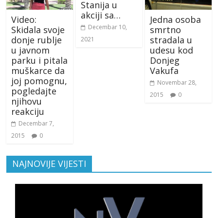
Stanija u
akciji sa…
Video:
Jedna osoba
Decembar 10,
Skidala svoje
smrtno
donje rublje
stradala u
2021
u javnom
udesu kod
parku i pitala
Donjeg
muškarce da
Vakufa
joj pomognu,
Novembar 28,
pogledajte
2015
0
njihovu
reakciju
Decembar 7,
2015
0
NAJNOVIJE VIJESTI