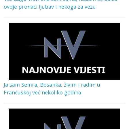
ovdje pronaći ljubav i nekoga za vezu
Ja sam Semra, Bosanka, živim i radim u
Francuskoj već nekoliko godina