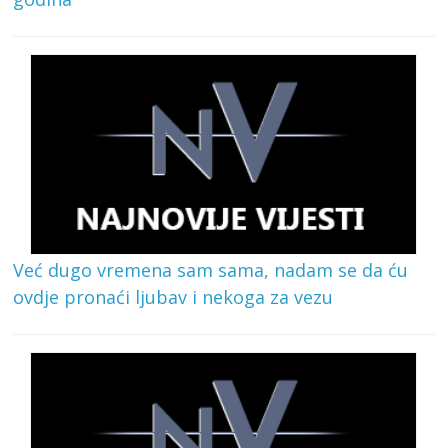
Već dugo vremena sam sama, nadam se da ću
ovdje pronaći ljubav i nekoga za vezu