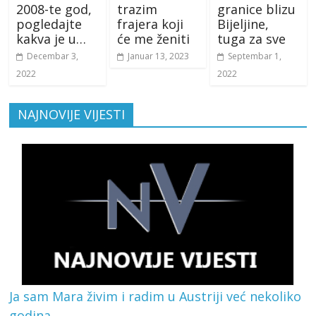
2008-te god,
trazim
granice blizu
pogledajte
frajera koji
Bijeljine,
kakva je u…
će me ženiti
tuga za sve
Decembar 3,
Januar 13, 2023
Septembar 1,
2022
2022
NAJNOVIJE VIJESTI
Ja sam Mara živim i radim u Austriji već nekoliko
godina