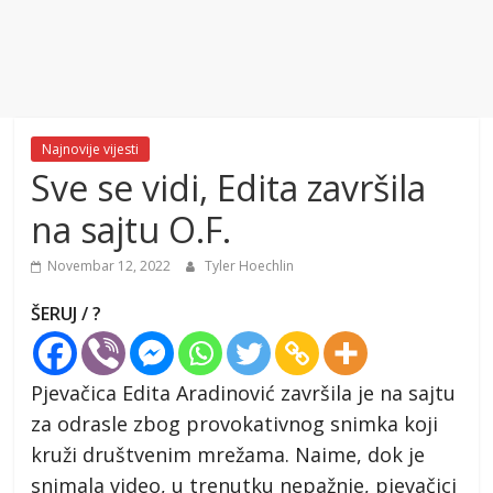
Najnovije vijesti
Sve se vidi, Edita završila
na sajtu O.F.
Novembar 12, 2022
Tyler Hoechlin
ŠERUJ / ?
Pjevačica Edita Aradinović završila je na sajtu
za odrasle zbog provokativnog snimka koji
kruži društvenim mrežama. Naime, dok je
snimala video, u trenutku nepažnje, pjevačici