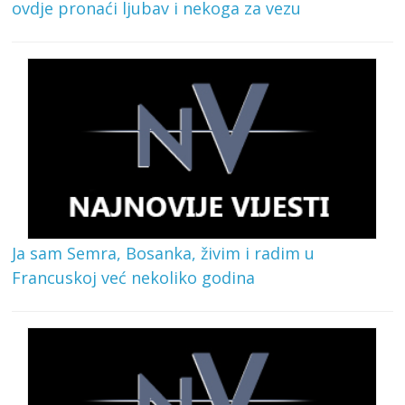
ovdje pronaći ljubav i nekoga za vezu
Ja sam Semra, Bosanka, živim i radim u
Francuskoj već nekoliko godina