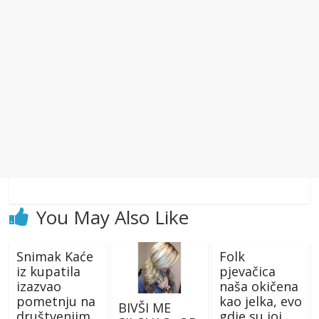
You May Also Like
Snimak Kaće
Folk
iz kupatila
pjevačica
izazvao
naša okičena
pometnju na
kao jelka, evo
BIVŠI ME
društveniim
gdje su joj