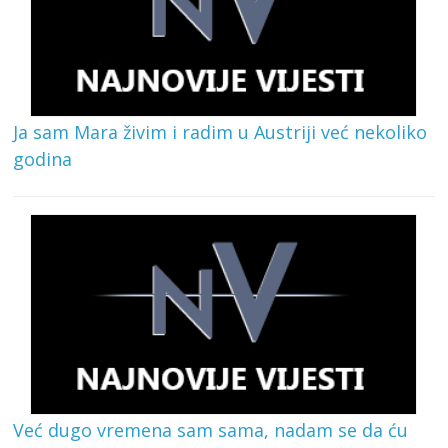
Ja sam Mara živim i radim u Austriji već nekoliko
godina
Već dugo vremena sam sama, nadam se da ću