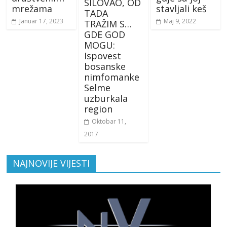
SILOVAO, OD
mrežama
stavljali keš
TADA
Januar 17, 2023
Maj 9, 2022
TRAŽIM S…
GDE GOD
MOGU:
Ispovest
bosanske
nimfomanke
Selme
uzburkala
region
Oktobar 11,
2017
NAJNOVIJE VIJESTI