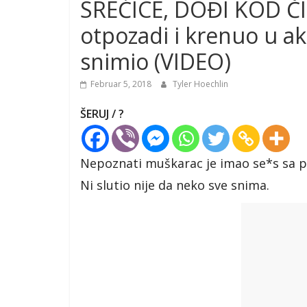
SREĆICE, DOĐI KOD ČIK
otpozadi i krenuo u ak
snimio (VIDEO)
Februar 5, 2018
Tyler Hoechlin
ŠERUJ / ?
Nepoznati muškarac je imao se*s sa p
Ni slutio nije da neko sve snima.