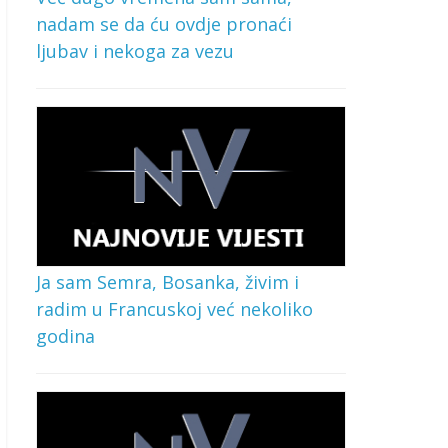
nadam se da ću ovdje pronaći
ljubav i nekoga za vezu
Ja sam Semra, Bosanka, živim i
radim u Francuskoj već nekoliko
godina