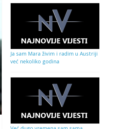
Ja sam Mara živim i radim u Austriji
već nekoliko godina
Već dugo vremena sam sama,