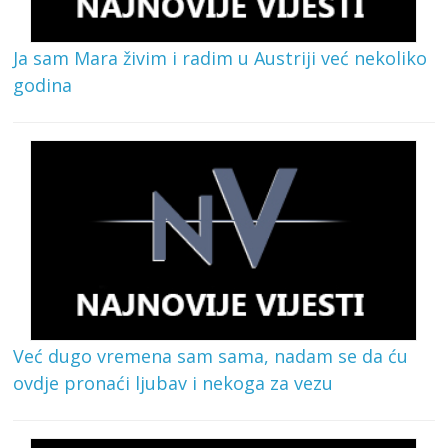
Ja sam Mara živim i radim u Austriji već nekoliko
godina
Već dugo vremena sam sama, nadam se da ću
ovdje pronaći ljubav i nekoga za vezu