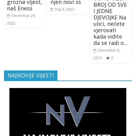
grozna vijest,
njen novi ss
BROJ OD SVE
naš Eness
Maj 9, 2022
I JEDNE
Decembar 29,
DJEVOJKE Na
ulici, nećete
2022
vjerovati
kada vidite
da se radi o…
Decembar 8,
2015
0
NAJNOVIJE VIJESTI