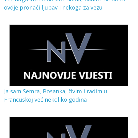
ovdje pronaći ljubav i nekoga za vezu
Ja sam Semra, Bosanka, živim i radim u
Francuskoj već nekoliko godina