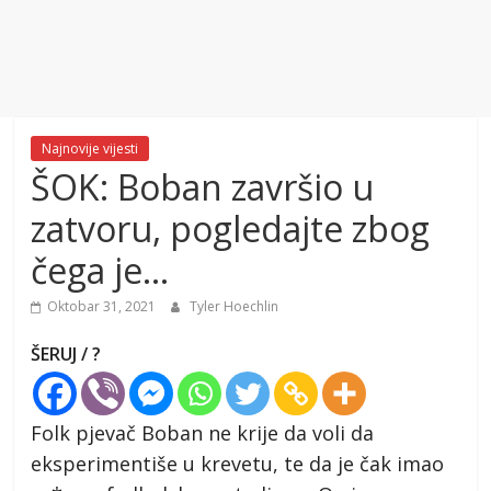
Najnovije vijesti
ŠOK: Boban završio u
zatvoru, pogledajte zbog
čega je…
Oktobar 31, 2021
Tyler Hoechlin
ŠERUJ / ?
Folk pjevač Boban ne krije da voli da
eksperimentiše u krevetu, te da je čak imao