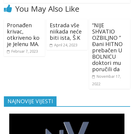
You May Also Like
Pronađen
Estrada vše
“NIJE
krivac,
niikada neće
SHVATIO
otkriveno ko
biti ista, Š.K
OZBILJNO ”
je Jelenu MA.
Đani HITNO
April 24, 2023
prebačen U
Februar 7, 2023
BOLNICU
doktori mu
poručili da
Novembar 17,
2022
NAJNOVIJE VIJESTI