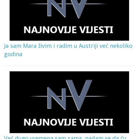
Ja sam Mara živim i radim u Austriji već nekoliko
godina
Već dugo vremena sam sama, nadam se da ću