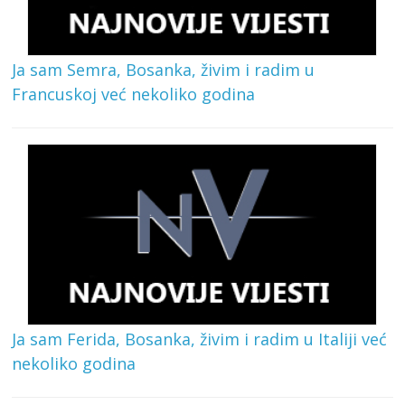
Ja sam Semra, Bosanka, živim i radim u
Francuskoj već nekoliko godina
Ja sam Ferida, Bosanka, živim i radim u Italiji već
nekoliko godina