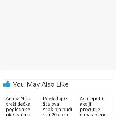
You May Also Like
Ana iz Niša
Pogledajte
Ana Opet u
traži dečka,
šta ova
akcijii,
pogledajte
srpkinja nudi
procurile
njen snimak
sza 20 eura
danas njene