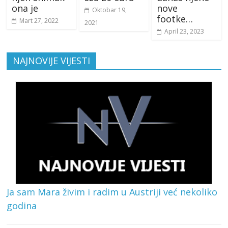
ona je
nove
Oktobar 19,
footke…
Mart 27, 2022
2021
April 23, 2023
NAJNOVIJE VIJESTI
Ja sam Mara živim i radim u Austriji već nekoliko
godina