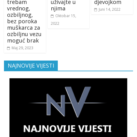
trebam
uživajte u
djevojkom
vrednog,
njima
Juni 14, 2022
ozbiljnog,
Oktobar 15,
bez poroka
2022
muškarca za
ozbiljnu vezu
moguć brak
Maj 29, 2023
NAJNOVIJE VIJESTI