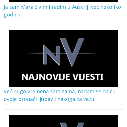
Ja sam Mara živim i radim u Austriji već nekoliko
godina
Već dugo vremena sam sama, nadam se da ću
ovdje pronaći ljubav i nekoga za vezu