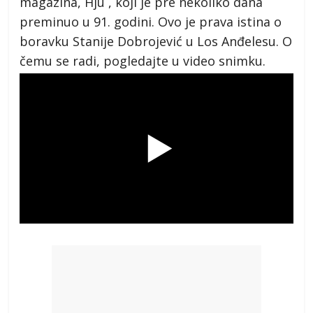
magazina, Hju , koji je pre nekoliko dana
preminuo u 91. godini. Ovo je prava istina o
boravku Stanije Dobrojević u Los Anđelesu. O
čemu se radi, pogledajte u video snimku.