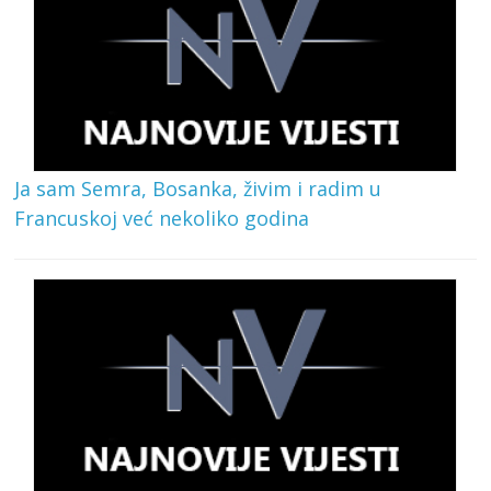
Ja sam Semra, Bosanka, živim i radim u
Francuskoj već nekoliko godina