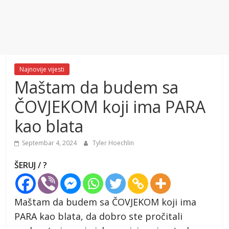
Najnovije vijesti
Maštam da budem sa
ČOVJEKOM koji ima PARA
kao blata
Septembar 4, 2024
Tyler Hoechlin
ŠERUJ / ?
Maštam da budem sa ČOVJEKOM koji ima
PARA kao blata, da dobro ste pročitali