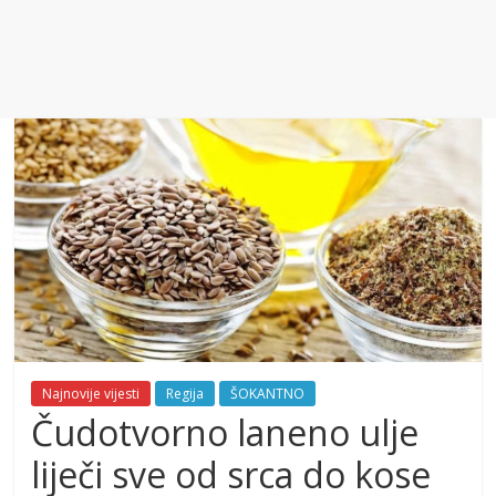
Najnovije vijesti
Regija
ŠOKANTNO
Čudotvorno laneno ulje
liječi sve od srca do kose