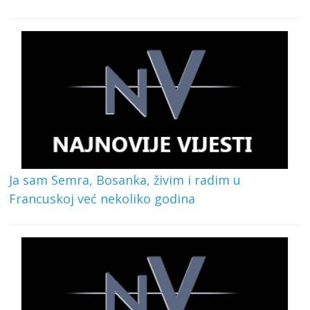
Ja sam Semra, Bosanka, živim i radim u
Francuskoj već nekoliko godina