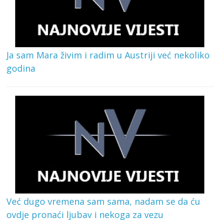
Ja sam Mara živim i radim u Austriji već nekoliko
godina
Već dugo vremena sam sama, nadam se da ću
ovdje pronaći ljubav i nekoga za vezu