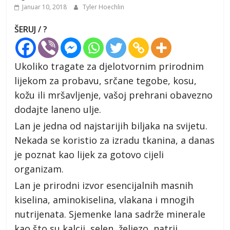
Januar 10, 2018
Tyler Hoechlin
ŠERUJ / ?
Ukoliko tragate za djelotvornim prirodnim
lijekom za probavu, srčane tegobe, kosu,
kožu ili mršavljenje, vašoj prehrani obavezno
dodajte laneno ulje.
Lan je jedna od najstarijih biljaka na svijetu.
Nekada se koristio za izradu tkanina, a danas
je poznat kao lijek za gotovo cijeli
organizam.
Lan je prirodni izvor esencijalnih masnih
kiselina, aminokiselina, vlakana i mnogih
nutrijenata. Sjemenke lana sadrže minerale
kao što su kalcij, selen, željezo, natrij,