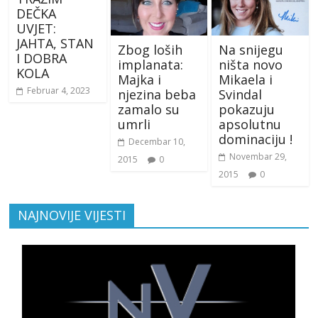
DEČKA
UVJET:
JAHTA, STAN
Zbog loših
Na snijegu
I DOBRA
implanata:
ništa novo
KOLA
Majka i
Mikaela i
Februar 4, 2023
njezina beba
Svindal
zamalo su
pokazuju
umrli
apsolutnu
dominaciju !
Decembar 10,
Novembar 29,
2015
0
2015
0
NAJNOVIJE VIJESTI